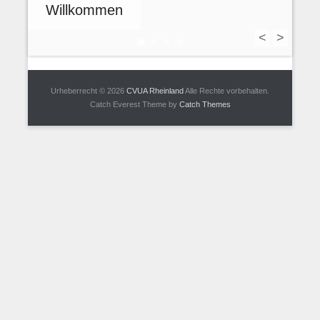
Willkommen
<
>
1
2
3
4
Urheberrecht © 2026
CVUA Rheinland
Alle Rechte vorbehalten.
Catch Everest Theme by
Catch Themes